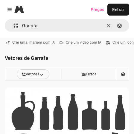
Magnific
Preços
Entrar
Close menu
Limpar
Pesqui
Crie uma imagem com IA
Crie um vídeo com IA
Crie um ícon
Vetores de Garrafa
Vetores
Filtros