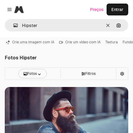
Magnific
Preços
Entrar
Close menu
Limpar
Pesqui
Crie uma imagem com IA
Crie um vídeo com IA
Textura
Fundo
Fotos Hipster
Fotos
Filtros