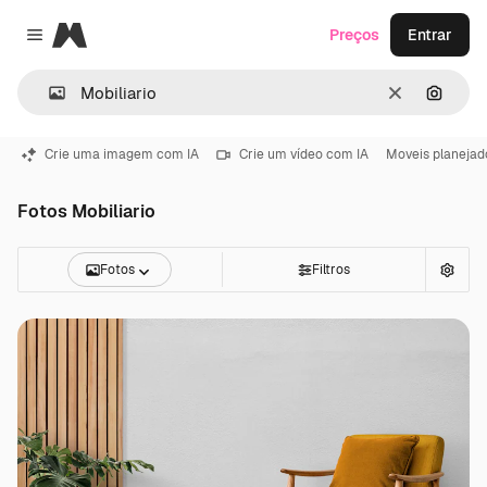
Magnific
Preços
Entrar
Close menu
Limpar
Pesqui
Crie uma imagem com IA
Crie um vídeo com IA
Moveis planejad
Fotos Mobiliario
Fotos
Filtros