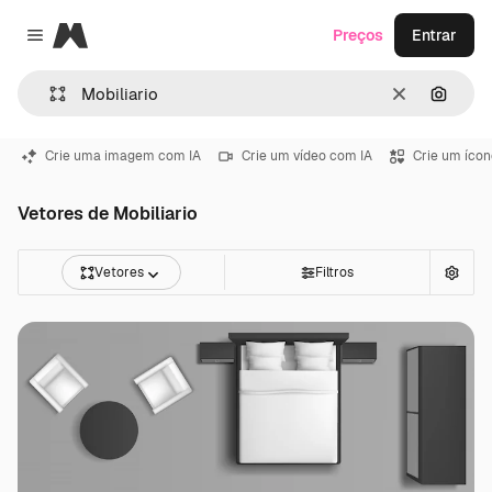
Magnific
Preços
Entrar
Close menu
Limpar
Pesqui
Crie uma imagem com IA
Crie um vídeo com IA
Crie um ícon
Vetores de Mobiliario
Vetores
Filtros