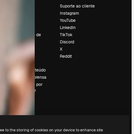
Preços
Suporte ao cliente
Sobre nós
Instagram
Reviews
YouTube
Emprego
LinkedIn
Tendências de
TikTok
pesquisa
Discord
Blog
X
Eventos
Reddit
es
Slidesgo
Vender conteúdo
Sala de imprensa
Procurando por
magnific.ai?
ree to the storing of cookies on your device to enhance site