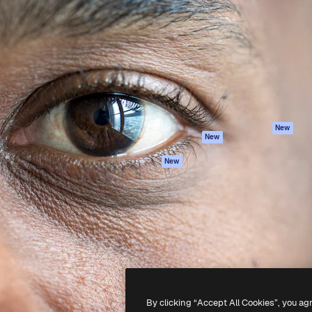
iativa para você direcionar
Spaces
Academy
alho. Mais de 1 milhão de
Assistente de IA
Documentação
e criativos, empresas,
Gerador de
Atendimento
dios.
imagens
Termos e
Gerador de vídeos
condições
Texto para voz
Política de
privacidade
Conteúdo de stock
Originais
MCP para
New
New
Claude/ChatGPT
Política de cooki
Agentes
Central de
New
confiabilidade
API
Afiliados
App móvel
Empresas
Todas as
ferramentas
-
2026
Freepik Company S.L.U.
Todos os direitos reservados
.
By clicking “Accept All Cookies”, you ag