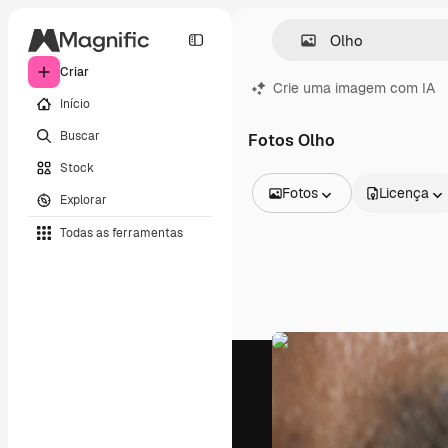
Criar
Crie uma imagem com IA
Início
Buscar
Fotos Olho
Stock
Fotos
Licença
Explorar
Todas as imagens
Todas as ferramentas
Vetores
Ilustrações
Fotos
PSD
Modelos
Mockups
Vídeos
Clipes de vídeo
Animações
Modelos de vídeos
Ícones
Modelos 3D
Fontes