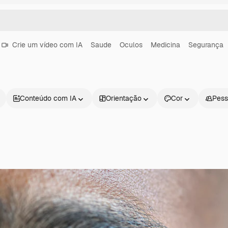
Crie um vídeo com IA
Saude
Oculos
Medicina
Segurança
Conteúdo com IA
Orientação
Cor
Pess
Produtos
Começar