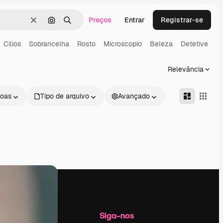
Preços
Entrar
Registrar-se
Limpar
Pesquisar por imagem
Buscar
Cilios
Sobrancelha
Rosto
Microscopio
Beleza
Detetive
Relevância
oas
Tipo de arquivo
Avançado
Empresa
Siga-nos