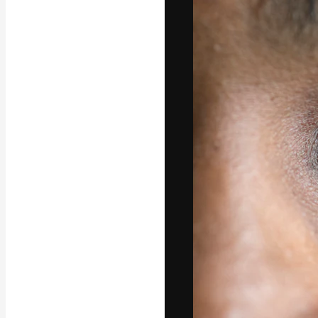
A plataforma cr
seu melhor trab
assinantes entr
agências e estú
Português
Copyright © 2010