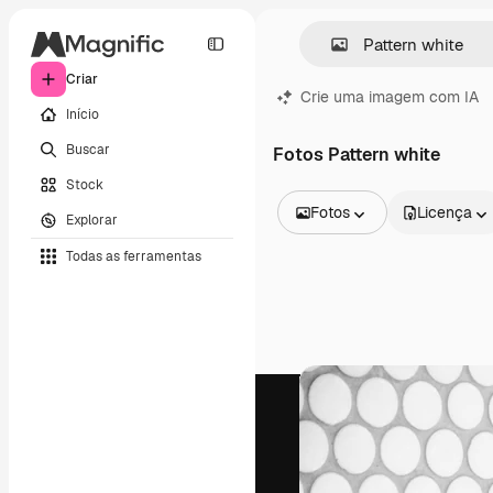
Criar
Crie uma imagem com IA
Início
Buscar
Fotos Pattern white
Stock
Fotos
Licença
Explorar
Todas as imagens
Todas as ferramentas
Vetores
Ilustrações
Fotos
PSD
Modelos
Mockups
Vídeos
Clipes de vídeo
Animações
Modelos de vídeos
Ícones
Modelos 3D
Fontes