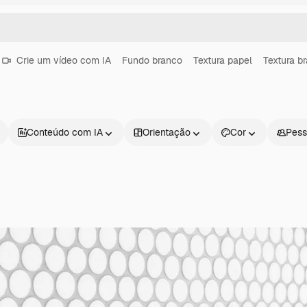
Crie um vídeo com IA
Fundo branco
Textura papel
Textura b
Conteúdo com IA
Orientação
Cor
Pess
Produtos
Começar