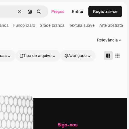
Preços
Entrar
Registrar-se
Limpar
Pesquisar por imagem
Buscar
ranca
Fundo claro
Grade branca
Textura suave
Arte abstrata
Relevância
oas
Tipo de arquivo
Avançado
Empresa
Siga-nos