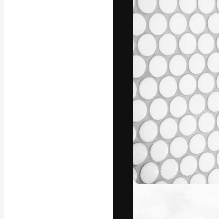
A plataforma cr
seu melhor trab
assinantes entr
agências e estú
Português
Copyright © 2010