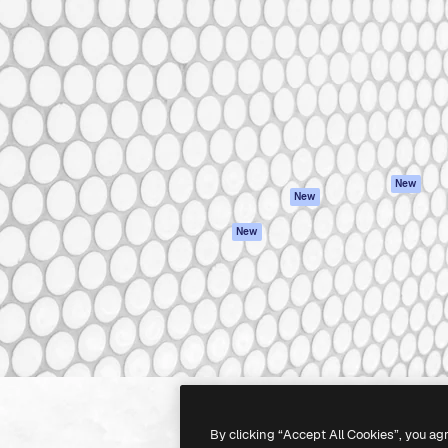
iativa para você direcionar
Spaces
Academy
alho. Mais de 1 milhão de
Assistente de IA
Documentação
e criativos, empresas,
Gerador de
Atendimento
dios.
imagens
Termos e
Gerador de vídeos
condições
Texto para voz
Política de
privacidade
Conteúdo de stock
Originais
MCP para
New
New
Claude/ChatGPT
Política de cooki
Agentes
Central de
New
confiabilidade
API
Afiliados
App móvel
Empresas
Todas as
ferramentas
-
2026
Freepik Company S.L.U.
Todos os direitos reservados
.
By clicking “Accept All Cookies”, you ag