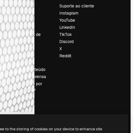
Preços
Suporte ao cliente
Sobre nós
Instagram
Reviews
YouTube
Emprego
LinkedIn
Tendências de
TikTok
pesquisa
Discord
Blog
X
Eventos
Reddit
es
Slidesgo
Vender conteúdo
Sala de imprensa
Procurando por
magnific.ai?
ree to the storing of cookies on your device to enhance site