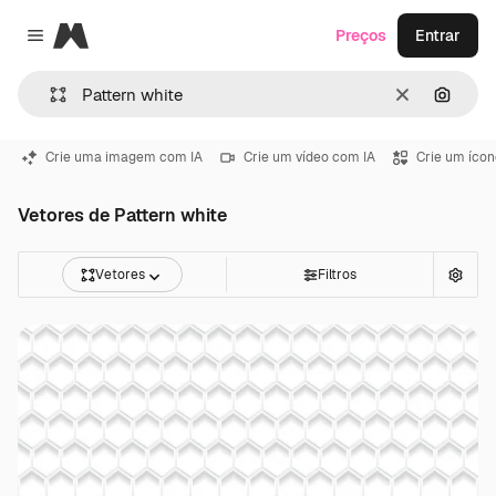
Magnific
Preços
Entrar
Close menu
Limpar
Pesqui
Crie uma imagem com IA
Crie um vídeo com IA
Crie um ícon
Vetores de Pattern white
Vetores
Filtros