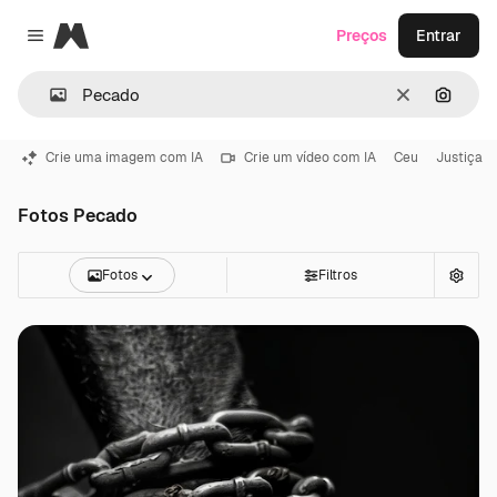
Magnific
Preços
Entrar
Close menu
Limpar
Pesqui
Crie uma imagem com IA
Crie um vídeo com IA
Ceu
Justiça
Fotos Pecado
Fotos
Filtros