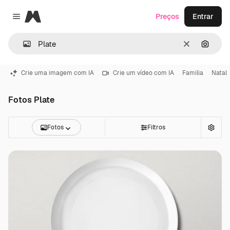
Magnific
Preços
Entrar
Close menu
Limpar
Pesqui
Crie uma imagem com IA
Crie um vídeo com IA
Familia
Natal
Fotos Plate
Fotos
Filtros