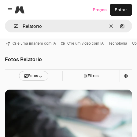
Magnific
Preços
Entrar
Close menu
Limpar
Pesqui
Crie uma imagem com IA
Crie um vídeo com IA
Tecnologia
Co
Fotos Relatorio
Fotos
Filtros