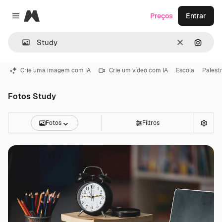
Magnific
Preços
Entrar
Close menu
Limpar
Pesqui
Crie uma imagem com IA
Crie um vídeo com IA
Escola
Palest
Fotos Study
Fotos
Filtros