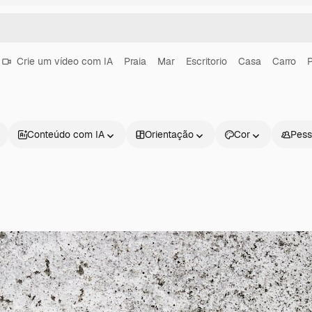
Crie um vídeo com IA
Praia
Mar
Escritorio
Casa
Carro
Conteúdo com IA
Orientação
Cor
Pess
Produtos
Começar