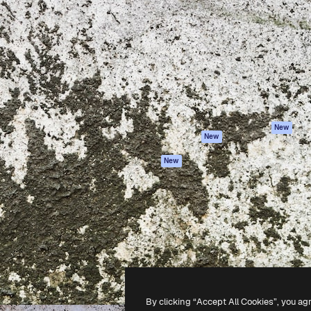
iativa para você direcionar
Spaces
Academy
alho. Mais de 1 milhão de
Assistente de IA
Documentação
e criativos, empresas,
Gerador de
Atendimento
dios.
imagens
Termos e
Gerador de vídeos
condições
Texto para voz
Política de
privacidade
Conteúdo de stock
Originais
MCP para
New
New
Claude/ChatGPT
Política de cooki
Agentes
Central de
New
confiabilidade
API
Afiliados
App móvel
Empresas
Todas as
ferramentas
-
2026
Freepik Company S.L.U.
Todos os direitos reservados
.
By clicking “Accept All Cookies”, you ag