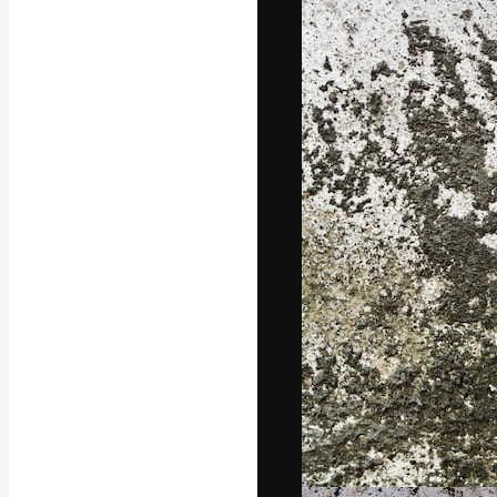
A plataforma cr
seu melhor trab
assinantes entr
agências e estú
Português
Copyright © 2010