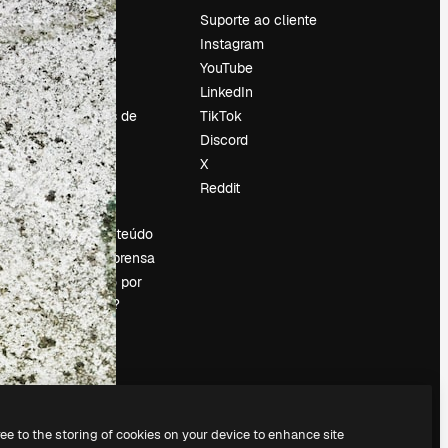
Preços
Suporte ao cliente
Sobre nós
Instagram
Reviews
YouTube
Emprego
LinkedIn
Tendências de
TikTok
pesquisa
Discord
Blog
X
Eventos
Reddit
es
Slidesgo
Vender conteúdo
Sala de imprensa
Procurando por
magnific.ai?
ree to the storing of cookies on your device to enhance site