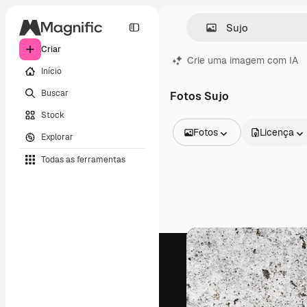
Criar
Crie uma imagem com IA
Início
Buscar
Fotos Sujo
Stock
Fotos
Licença
Explorar
Todas as imagens
Todas as ferramentas
Vetores
Ilustrações
Fotos
PSD
Modelos
Mockups
Vídeos
Clipes de vídeo
Animações
Modelos de vídeos
Ícones
Modelos 3D
Fontes