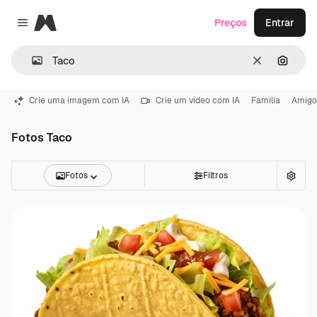
Magnific
Preços
Entrar
Close menu
Limpar
Pesqui
Crie uma imagem com IA
Crie um vídeo com IA
Familia
Amigo
Fotos Taco
Fotos
Filtros