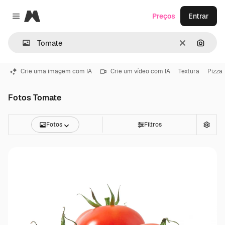
Magnific
Preços
Entrar
Close menu
Limpar
Pesqui
Crie uma imagem com IA
Crie um vídeo com IA
Textura
Pizza
Fotos Tomate
Fotos
Filtros