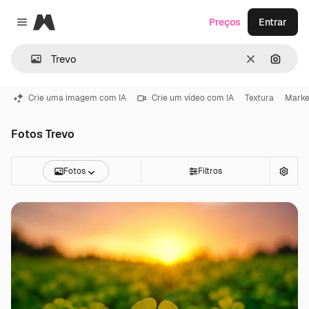
Magnific
Preços
Entrar
Close menu
Limpar
Pesqui
Crie uma imagem com IA
Crie um vídeo com IA
Textura
Marke
Fotos Trevo
Fotos
Filtros