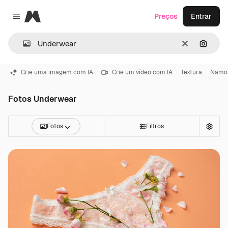
Magnific
Preços
Entrar
Close menu
Limpar
Pesqui
Crie uma imagem com IA
Crie um vídeo com IA
Textura
Namo
Fotos Underwear
Fotos
Filtros