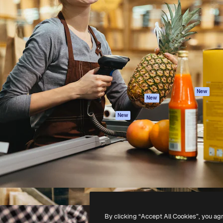
iativa para você direcionar
Spaces
Academy
alho. Mais de 1 milhão de
Assistente de IA
Documentação
e criativos, empresas,
Gerador de
Atendimento
dios.
imagens
Termos e
Gerador de vídeos
condições
Texto para voz
Política de
privacidade
Conteúdo de stock
Originais
MCP para
New
New
Claude/ChatGPT
Política de cooki
Agentes
Central de
New
confiabilidade
API
Afiliados
App móvel
Empresas
Todas as
ferramentas
-
2026
Freepik Company S.L.U.
Todos os direitos reservados
.
By clicking “Accept All Cookies”, you ag