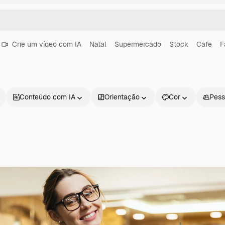
Crie um vídeo com IA
Natal
Supermercado
Stock
Cafe
F
Conteúdo com IA
Orientação
Cor
Pess
Produtos
Começar