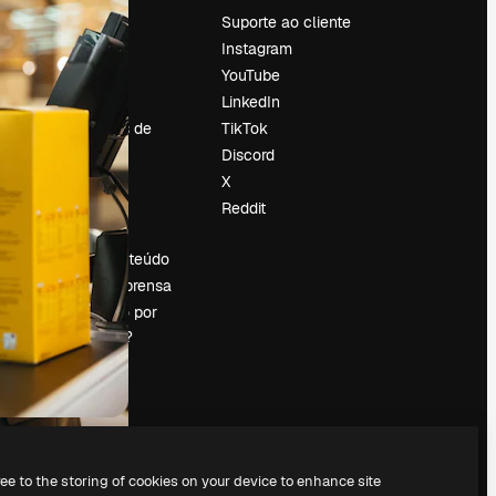
Preços
Suporte ao cliente
Sobre nós
Instagram
Reviews
YouTube
Emprego
LinkedIn
Tendências de
TikTok
pesquisa
Discord
Blog
X
Eventos
Reddit
es
Slidesgo
Vender conteúdo
Sala de imprensa
Procurando por
magnific.ai?
ree to the storing of cookies on your device to enhance site