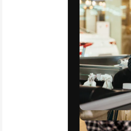
A plataforma cr
seu melhor trab
assinantes entr
agências e estú
Português
Copyright © 2010