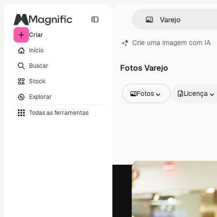
Criar
Crie uma imagem com IA
Início
Buscar
Fotos Varejo
Stock
Fotos
Licença
Explorar
Todas as imagens
Todas as ferramentas
Vetores
Ilustrações
Fotos
PSD
Modelos
Mockups
Vídeos
Clipes de vídeo
Animações
Modelos de vídeos
Ícones
Modelos 3D
Fontes