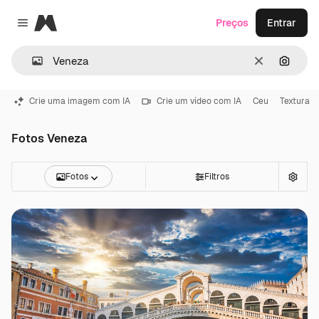
Magnific
Preços
Entrar
Close menu
Limpar
Pesqui
Crie uma imagem com IA
Crie um vídeo com IA
Ceu
Textura
Fotos Veneza
Fotos
Filtros