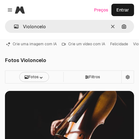
Magnific
Preços
Entrar
Close menu
Limpar
Pesqui
Crie uma imagem com IA
Crie um vídeo com IA
Felicidade
Vio
Fotos Violoncelo
Fotos
Filtros