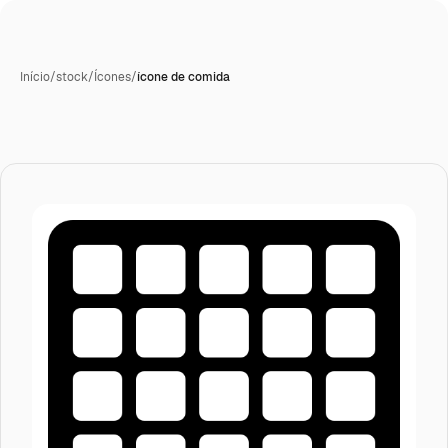
Início
/
stock
/
Ícones
/
ícone de comida