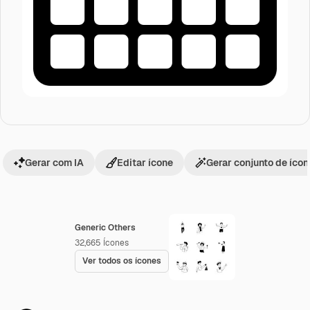
Gerar com IA
Editar ícone
Gerar conjunto de íco
Generic Others
32,665
Ícones
Ver todos os ícones