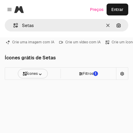
Magnific
Preços
Entrar
Close menu
Limpar
Pesqui
Crie uma imagem com IA
Crie um vídeo com IA
Crie um ícon
Ícones grátis de Setas
Ícones
Filtros
1