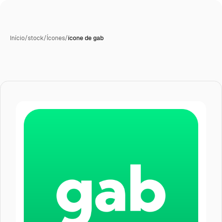
Início
/
stock
/
Ícones
/
ícone de gab