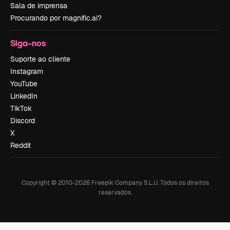
Sala de imprensa
Procurando por magnific.ai?
Siga-nos
Suporte ao cliente
Instagram
YouTube
LinkedIn
TikTok
Discord
X
Reddit
Copyright © 2010-
2026
Freepik Company S.L.U.
Todos os direitos
reservados
.