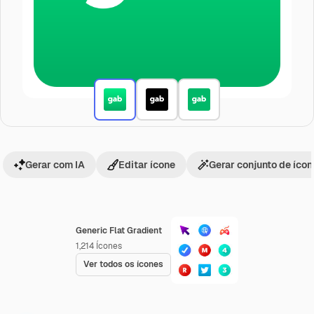
Gerar com IA
Editar ícone
Gerar conjunto de íco
Generic Flat Gradient
1,214
Ícones
Ver todos os ícones