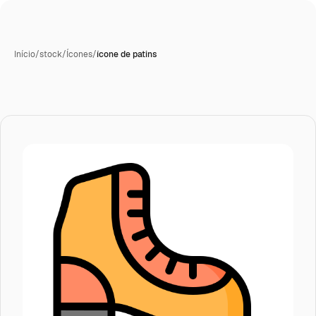
Início
/
stock
/
Ícones
/
ícone de patins