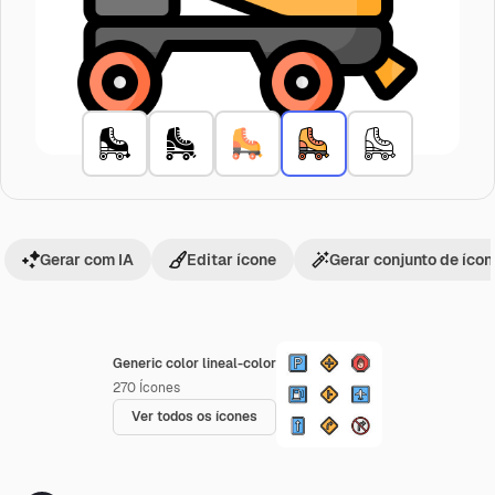
Gerar com IA
Editar ícone
Gerar conjunto de íco
Generic color lineal-color
270
Ícones
Ver todos os ícones