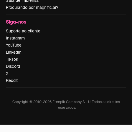
Sala de imprensa
Procurando por magnific.ai?
Siga-nos
Suporte ao cliente
Instagram
YouTube
LinkedIn
TikTok
Discord
X
Reddit
Copyright © 2010-
2026
Freepik Company S.L.U.
Todos os direitos
reservados
.