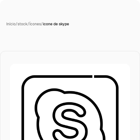
Início
/
stock
/
Ícones
/
ícone de skype