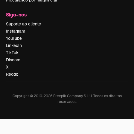
Procurando por magnific.ai?
Siga-nos
Suporte ao cliente
Instagram
YouTube
LinkedIn
TikTok
Discord
X
Reddit
Copyright © 2010-
2026
Freepik Company S.L.U.
Todos os direitos
reservados
.