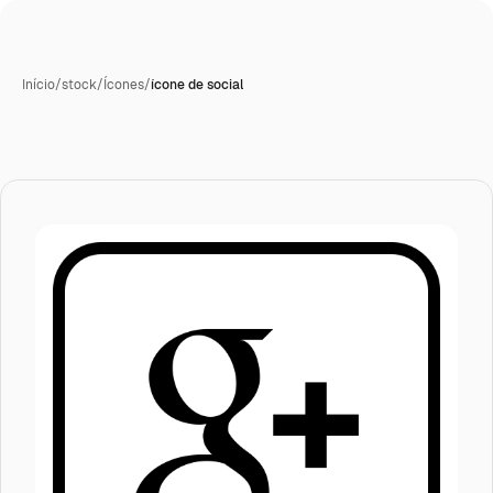
Início
/
stock
/
Ícones
/
ícone de social