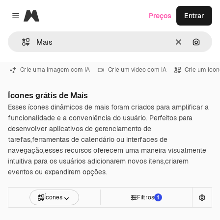
Magnific
Preços
Entrar
Close menu
Limpar
Pesqui
Crie uma imagem com IA
Crie um vídeo com IA
Crie um ícon
Ícones grátis de Mais
Esses ícones dinâmicos de mais foram criados para amplificar a
funcionalidade e a conveniência do usuário. Perfeitos para
desenvolver aplicativos de gerenciamento de
tarefas,ferramentas de calendário ou interfaces de
navegação,esses recursos oferecem uma maneira visualmente
intuitiva para os usuários adicionarem novos itens,criarem
eventos ou expandirem opções.
Ícones
Filtros
1