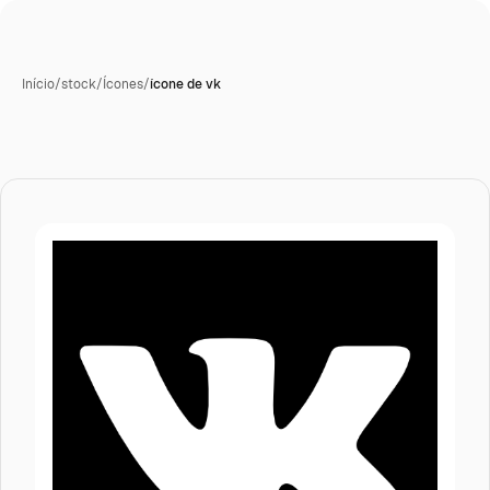
Início
/
stock
/
Ícones
/
ícone de vk