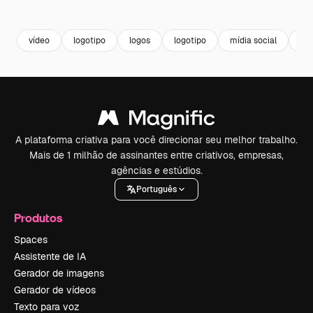
vídeo
logotipo
logos
logotipo
mídia social
red
A plataforma criativa para você direcionar seu melhor trabalho.
Mais de 1 milhão de assinantes entre criativos, empresas,
agências e estúdios.
Português
Produtos
Spaces
Assistente de IA
Gerador de imagens
Gerador de vídeos
Texto para voz