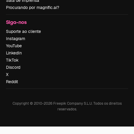
Sala de imprensa
Procurando por magnific.ai?
Siga-nos
Suporte ao cliente
Instagram
YouTube
LinkedIn
TikTok
Discord
X
Reddit
Copyright © 2010-
2026
Freepik Company S.L.U.
Todos os direitos
reservados
.