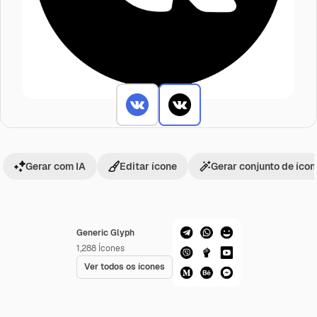
Gerar com IA
Editar ícone
Gerar conjunto de íco
Generic Glyph
1,288
Ícones
Ver todos os ícones