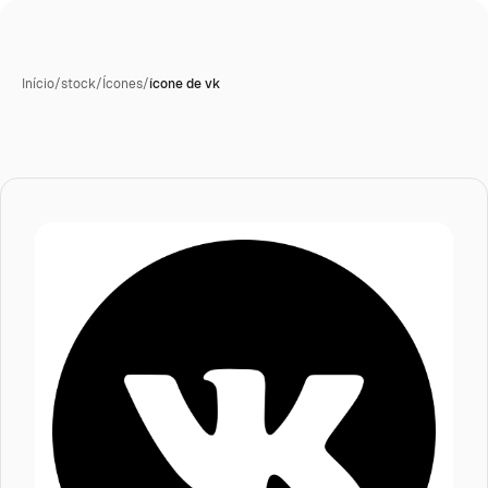
Início
/
stock
/
Ícones
/
ícone de vk