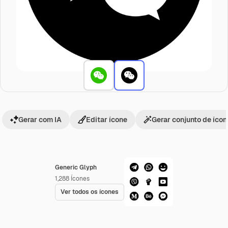
Gerar com IA
Editar ícone
Gerar conjunto de íco
Generic Glyph
1,288
Ícones
Ver todos os ícones