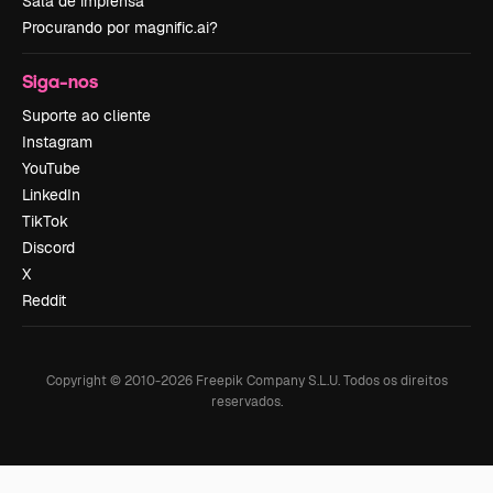
Sala de imprensa
Procurando por magnific.ai?
Siga-nos
Suporte ao cliente
Instagram
YouTube
LinkedIn
TikTok
Discord
X
Reddit
Copyright © 2010-
2026
Freepik Company S.L.U.
Todos os direitos
reservados
.