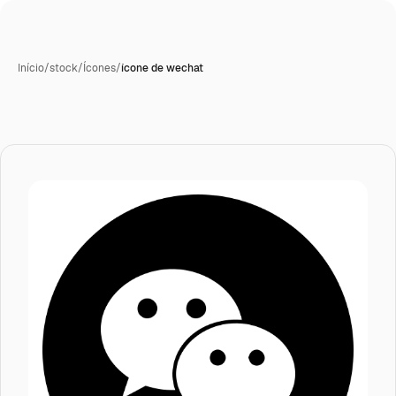
Início
/
stock
/
Ícones
/
ícone de wechat