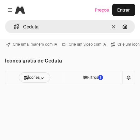
Magnific
Preços
Entrar
Close menu
Limpar
Pesqui
Crie uma imagem com IA
Crie um vídeo com IA
Crie um ícon
Ícones grátis de Cedula
Ícones
Filtros
1