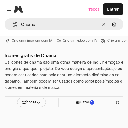
Magnific
Preços
Entrar
Close menu
Limpar
Pesqui
Crie uma imagem com IA
Crie um vídeo com IA
Crie um ícon
Ícones grátis de Chama
Os ícones de chama são uma ótima maneira de incluir emoção e
energia a qualquer projeto. De web design a apresentações,eles
podem ser usados para adicionar um elemento dinâmico ao seu
trabalho. Também podem ser usados como logotipos,símbolos e
ícones em materiais de marca.
Ícones
Filtros
1