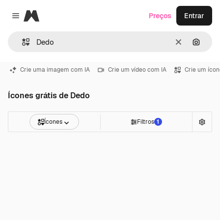
Magnific
Preços
Entrar
Close menu
Limpar
Pesqui
Crie uma imagem com IA
Crie um vídeo com IA
Crie um ícon
Ícones grátis de Dedo
Ícones
Filtros
1