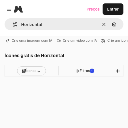
Magnific
Preços
Entrar
Close menu
Limpar
Pesqui
Crie uma imagem com IA
Crie um vídeo com IA
Crie um ícon
Ícones grátis de Horizontal
Ícones
Filtros
1