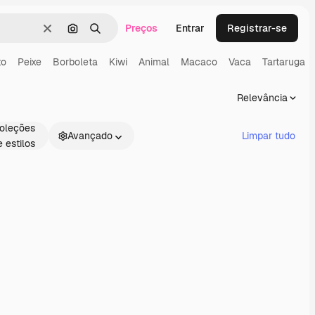
Preços
Entrar
Registrar-se
Limpar
Pesquisar por imagem
Buscar
to
Peixe
Borboleta
Kiwi
Animal
Macaco
Vaca
Tartaruga
Relevância
oleções
Avançado
Limpar tudo
e estilos