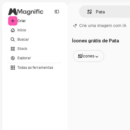
Criar
Crie uma imagem com IA
Início
Buscar
Ícones grátis de Pata
Stock
Ícones
Explorar
Todas as imagens
Todas as ferramentas
Vetores
Ilustrações
Fotos
PSD
Modelos
Mockups
Vídeos
Clipes de vídeo
Animações
Modelos de vídeos
Ícones
Modelos 3D
Fontes