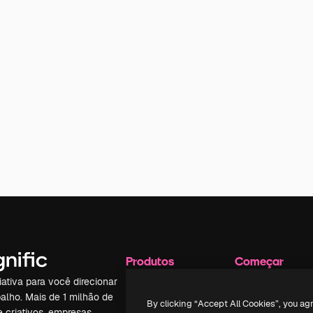
Produtos
Começar
iativa para você direcionar
Spaces
Academy
alho. Mais de 1 milhão de
Assistente de IA
Documentação
By clicking “Accept All Cookies”, you ag
e criativos, empresas,