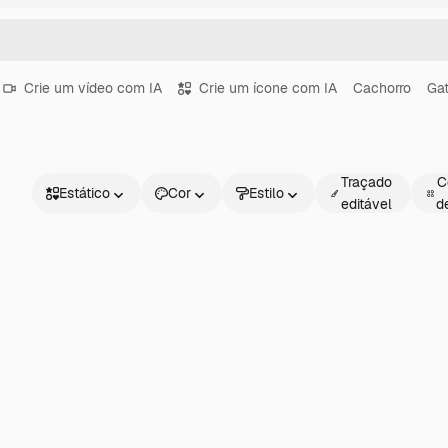
Crie um vídeo com IA
Crie um ícone com IA
Cachorro
Ga
Traçado
C
Estático
Cor
Estilo
editável
d
Estático
Animado
Figurinha
Interface