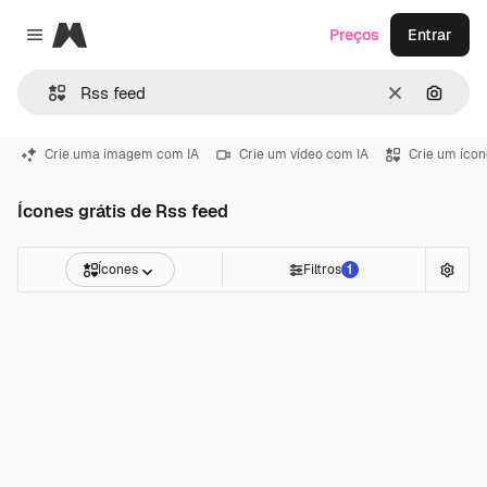
Magnific
Preços
Entrar
Close menu
Limpar
Pesqui
Crie uma imagem com IA
Crie um vídeo com IA
Crie um ícon
Ícones grátis de Rss feed
Ícones
Filtros
1