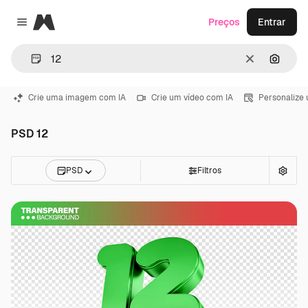
Magnific
Preços
Entrar
Close menu
Limpar
Pesqui
Crie uma imagem com IA
Crie um vídeo com IA
Personalize
PSD 12
PSD
Filtros