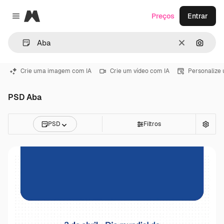
Magnific
Preços
Entrar
Close menu
Limpar
Pesqui
Crie uma imagem com IA
Crie um vídeo com IA
Personalize
PSD Aba
PSD
Filtros