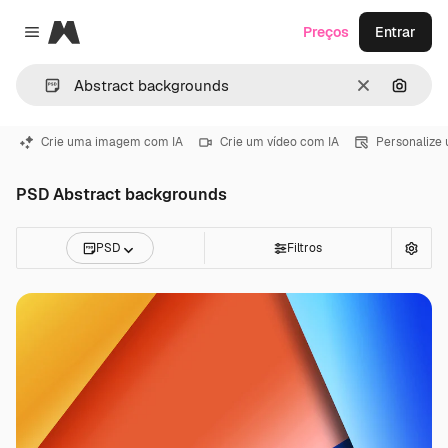
Magnific
Preços
Entrar
Close menu
Limpar
Pesqui
Crie uma imagem com IA
Crie um vídeo com IA
Personalize
PSD Abstract backgrounds
PSD
Filtros