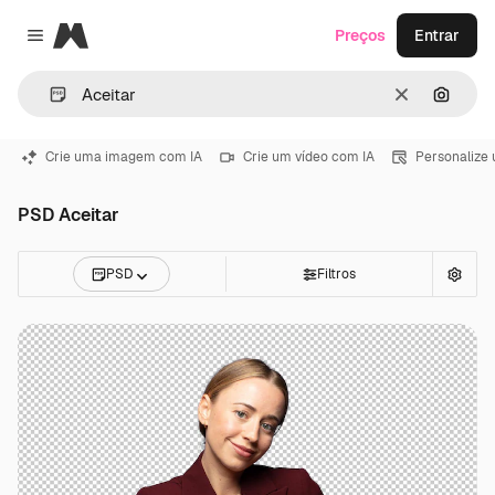
Magnific
Preços
Entrar
Close menu
Limpar
Pesqui
Crie uma imagem com IA
Crie um vídeo com IA
Personalize
PSD Aceitar
PSD
Filtros