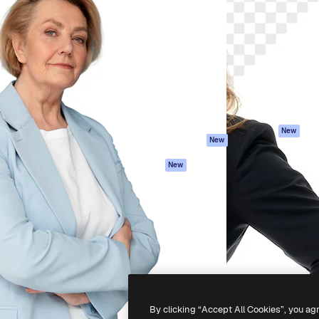
iativa para você direcionar
Spaces
Academy
alho. Mais de 1 milhão de
Assistente de IA
Documentação
e criativos, empresas,
Gerador de
Atendimento
dios.
imagens
Termos e
Gerador de vídeos
condições
Texto para voz
Política de
privacidade
Conteúdo de stock
Originais
MCP para
New
New
Claude/ChatGPT
Política de cooki
Agentes
Central de
New
confiabilidade
API
Afiliados
App móvel
Empresas
Todas as
ferramentas
-
2026
Freepik Company S.L.U.
Todos os direitos reservados
.
By clicking “Accept All Cookies”, you ag