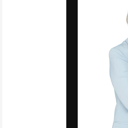
A plataforma cr
seu melhor trab
assinantes entr
agências e estú
Português
Copyright © 2010