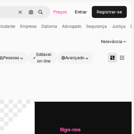
Preços
Entrar
Registrar-se
Limpar
Pesquisar por imagem
Buscar
studante
Empresa
Diploma
Advogado
Segurança
Justiça
Di
Relevância
Editável
Pessoas
Avançado
on-line
Empresa
Siga-nos