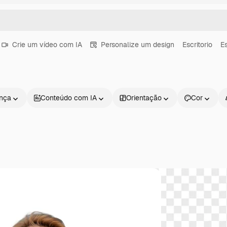
Crie um vídeo com IA
Personalize um design
Escritorio
E
ença
Conteúdo com IA
Orientação
Cor
Produtos
Começar