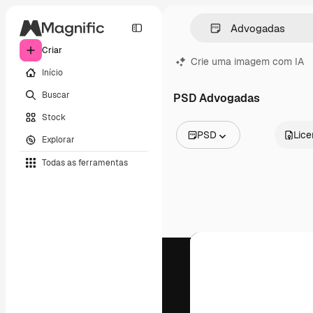
Criar
Crie uma imagem com IA
Início
Buscar
PSD Advogadas
Stock
PSD
Lic
Explorar
Todas as imagens
Todas as ferramentas
Vetores
Ilustrações
Fotos
PSD
Modelos
Mockups
Vídeos
Clipes de vídeo
Animações
Modelos de vídeos
Ícones
Modelos 3D
Fontes