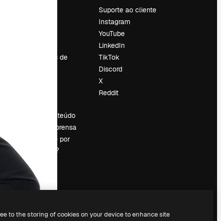
Preços
Suporte ao cliente
Sobre nós
Instagram
Reviews
YouTube
Emprego
LinkedIn
Tendências de
TikTok
pesquisa
Discord
Blog
X
Eventos
Reddit
es
Slidesgo
Vender conteúdo
Sala de imprensa
Procurando por
magnific.ai?
ree to the storing of cookies on your device to enhance site