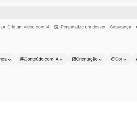
Crie um vídeo com IA
Personalize um design
Segurança
ença
Conteúdo com IA
Orientação
Cor
Produtos
Começar