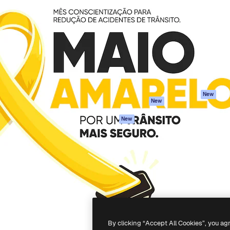
iativa para você direcionar
Spaces
Academy
alho. Mais de 1 milhão de
Assistente de IA
Documentação
e criativos, empresas,
Gerador de
Atendimento
dios.
imagens
Termos e
Gerador de vídeos
condições
Texto para voz
Política de
privacidade
Conteúdo de stock
Originais
MCP para
New
New
Claude/ChatGPT
Política de cooki
Agentes
Central de
New
confiabilidade
API
Afiliados
App móvel
Empresas
Todas as
ferramentas
-
2026
Freepik Company S.L.U.
Todos os direitos reservados
.
By clicking “Accept All Cookies”, you ag