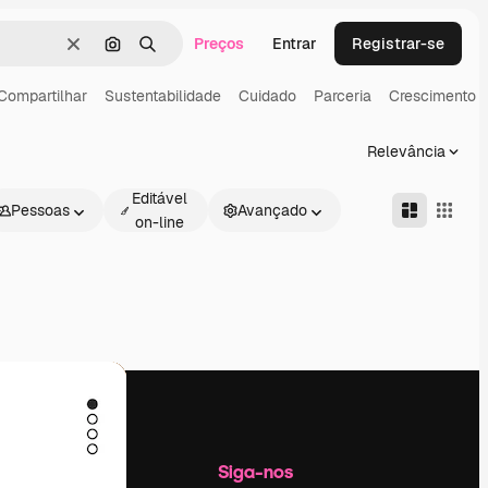
Preços
Entrar
Registrar-se
Limpar
Pesquisar por imagem
Buscar
Compartilhar
Sustentabilidade
Cuidado
Parceria
Crescimento
Relevância
Editável
Pessoas
Avançado
on-line
Empresa
Siga-nos