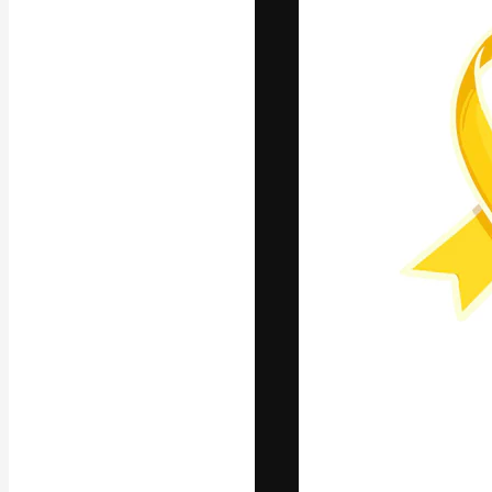
A plataforma cr
seu melhor trab
assinantes entr
agências e estú
Português
Copyright © 2010