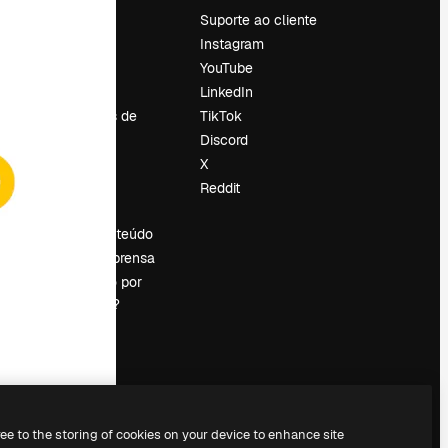
Preços
Suporte ao cliente
Sobre nós
Instagram
Reviews
YouTube
Emprego
LinkedIn
Tendências de
TikTok
pesquisa
Discord
Blog
X
Eventos
Reddit
es
Slidesgo
Vender conteúdo
Sala de imprensa
Procurando por
magnific.ai?
ree to the storing of cookies on your device to enhance site