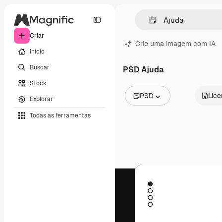
Criar
Crie uma imagem com IA
Início
Buscar
PSD Ajuda
Stock
PSD
Lic
Explorar
Todas as imagens
Todas as ferramentas
Vetores
Ilustrações
Fotos
PSD
Modelos
Mockups
Vídeos
Clipes de vídeo
Animações
Modelos de vídeos
Ícones
Modelos 3D
Fontes