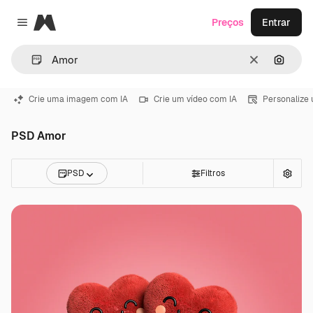
Magnific
Preços
Entrar
Close menu
Limpar
Pesqui
Crie uma imagem com IA
Crie um vídeo com IA
Personalize
PSD Amor
PSD
Filtros