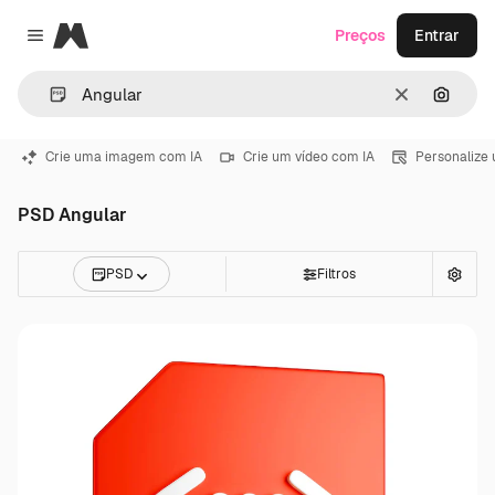
Magnific
Preços
Entrar
Close menu
Limpar
Pesqui
Crie uma imagem com IA
Crie um vídeo com IA
Personalize
PSD Angular
PSD
Filtros