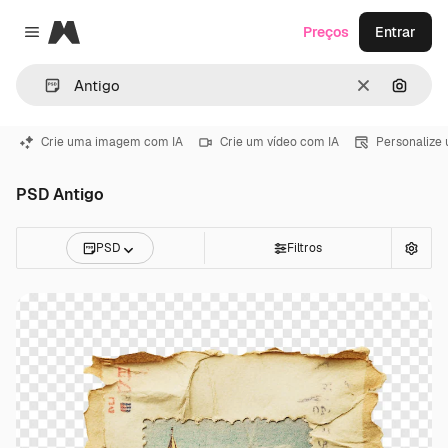
Magnific
Preços
Entrar
Close menu
Limpar
Pesqui
Crie uma imagem com IA
Crie um vídeo com IA
Personalize
PSD Antigo
PSD
Filtros