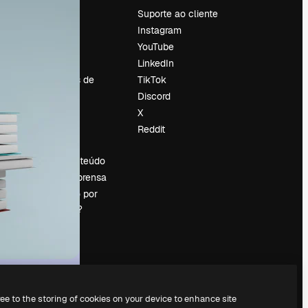
Preços
Suporte ao cliente
Sobre nós
Instagram
Reviews
YouTube
Emprego
LinkedIn
Tendências de
TikTok
pesquisa
Discord
Blog
X
Eventos
Reddit
es
Slidesgo
Vender conteúdo
Sala de imprensa
Procurando por
magnific.ai?
ree to the storing of cookies on your device to enhance site