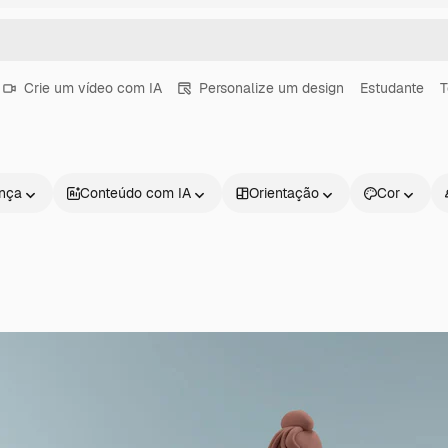
Crie um vídeo com IA
Personalize um design
Estudante
T
ença
Conteúdo com IA
Orientação
Cor
Produtos
Começar