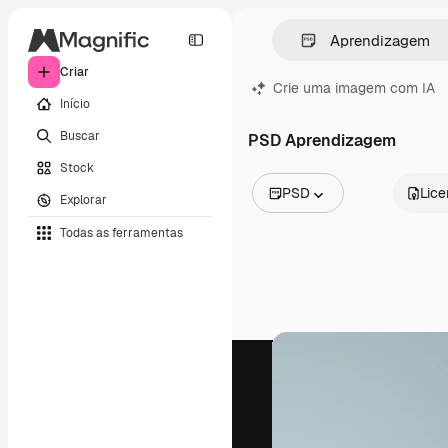
Criar
Crie uma imagem com IA
Início
Buscar
PSD Aprendizagem
Stock
PSD
Lic
Explorar
Todas as imagens
Todas as ferramentas
Vetores
Ilustrações
Fotos
PSD
Modelos
Mockups
Vídeos
Clipes de vídeo
Animações
Modelos de vídeos
Ícones
Modelos 3D
Fontes