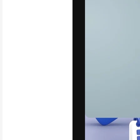
A plataforma cr
seu melhor trab
assinantes entr
agências e estú
Português
Copyright © 2010