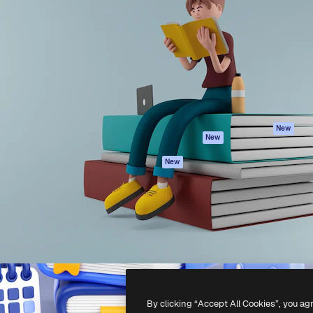
iativa para você direcionar
Spaces
Academy
alho. Mais de 1 milhão de
Assistente de IA
Documentação
e criativos, empresas,
Gerador de
Atendimento
dios.
imagens
Termos e
Gerador de vídeos
condições
Texto para voz
Política de
privacidade
Conteúdo de stock
Originais
MCP para
New
New
Claude/ChatGPT
Política de cooki
Agentes
Central de
New
confiabilidade
API
Afiliados
App móvel
Empresas
Todas as
ferramentas
-
2026
Freepik Company S.L.U.
Todos os direitos reservados
.
By clicking “Accept All Cookies”, you ag