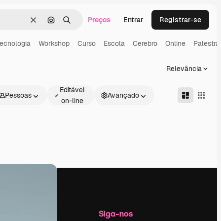
Preços
Entrar
Registrar-se
Limpar
Pesquisar por imagem
Buscar
ecnologia
Workshop
Curso
Escola
Cerebro
Online
Palestra
Relevância
Editável
Pessoas
Avançado
on-line
Empresa
Siga-nos