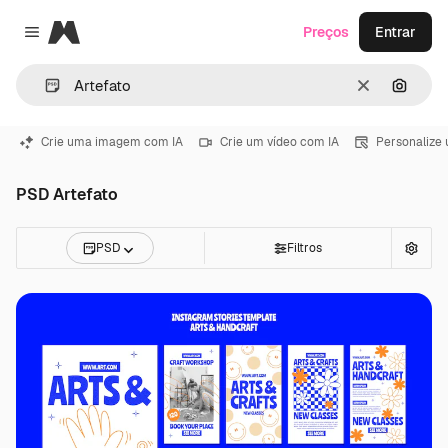
Magnific
Preços
Entrar
Close menu
Limpar
Pesqui
Crie uma imagem com IA
Crie um vídeo com IA
Personalize
PSD Artefato
PSD
Filtros