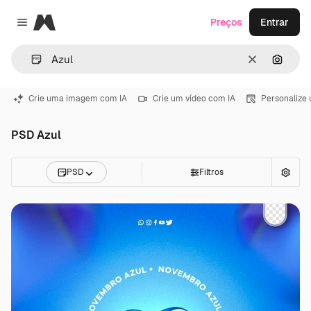
Magnific
Preços
Entrar
Close menu
Limpar
Pesqui
Crie uma imagem com IA
Crie um vídeo com IA
Personalize
PSD Azul
PSD
Filtros