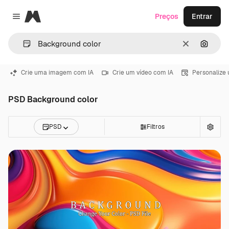
Magnific
Preços
Entrar
Close menu
Limpar
Pesqui
Crie uma imagem com IA
Crie um vídeo com IA
Personalize
PSD Background color
PSD
Filtros