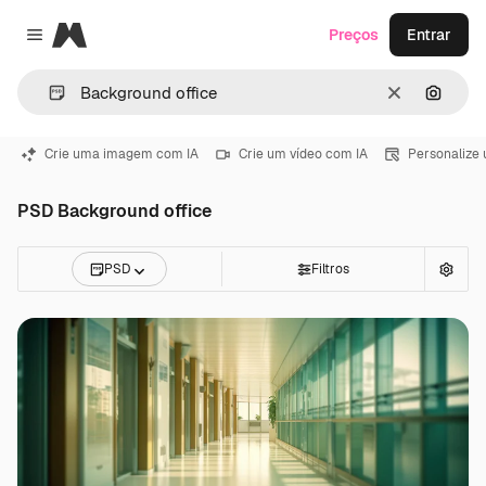
Magnific
Preços
Entrar
Close menu
Limpar
Pesqui
Crie uma imagem com IA
Crie um vídeo com IA
Personalize
PSD Background office
PSD
Filtros