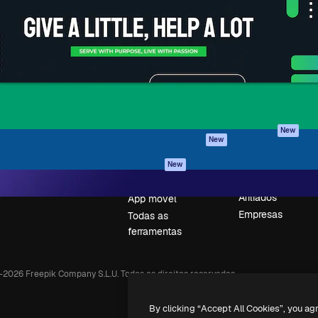
iativa para você direcionar
Spaces
Academy
alho. Mais de 1 milhão de
Assistente de IA
Documentação
e criativos, empresas,
Gerador de
Atendimento
dios.
imagens
Termos e
Gerador de vídeos
condições
Texto para voz
Política de
privacidade
Conteúdo de stock
Originais
MCP para
New
New
Claude/ChatGPT
Política de cooki
Agentes
Central de
New
confiabilidade
API
Afiliados
App móvel
Empresas
Todas as
ferramentas
-
2026
Freepik Company S.L.U.
Todos os direitos reservados
.
By clicking “Accept All Cookies”, you ag