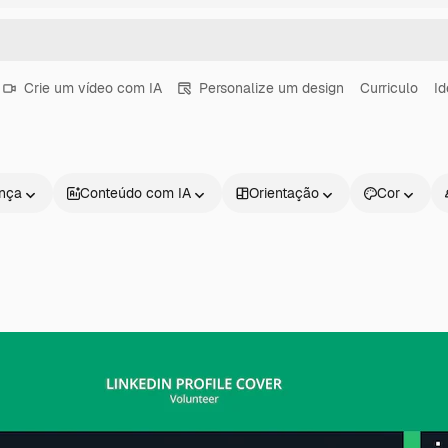
Crie um vídeo com IA
Personalize um design
Curriculo
Id
ença
Conteúdo com IA
Orientação
Cor
Produtos
Começar