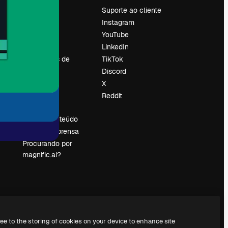
Preços
Suporte ao cliente
Sobre nós
Instagram
Reviews
YouTube
Emprego
LinkedIn
Tendências de
TikTok
pesquisa
Discord
Blog
X
Eventos
Reddit
es
Slidesgo
Vender conteúdo
Sala de imprensa
Procurando por
magnific.ai?
ree to the storing of cookies on your device to enhance site