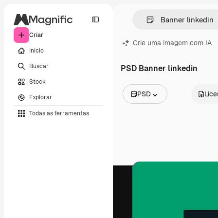
Criar
Crie uma imagem com IA
Início
Buscar
PSD Banner linkedin
Stock
PSD
Lic
Explorar
Todas as imagens
Todas as ferramentas
Vetores
Ilustrações
Fotos
PSD
Modelos
Mockups
Vídeos
Clipes de vídeo
Animações
Modelos de vídeos
Ícones
Modelos 3D
Fontes