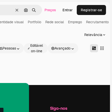
Preços
Entrar
Registrar-se
Limpar
Pesquisar por imagem
Buscar
entidade visual
Portfolio
Rede social
Emprego
Recrutamento
Relevância
Editável
Pessoas
Avançado
on-line
Empresa
Siga-nos