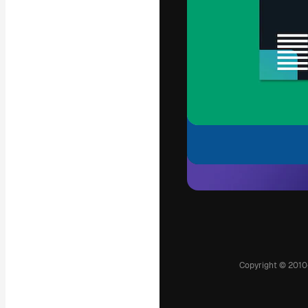
A plataforma cr
seu melhor trab
assinantes entr
agências e estú
Português
Copyright © 2010